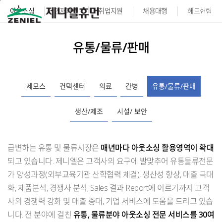
본문바로가기
아웃소싱
인재파견
취업지원
채용대행
헤드헌팅
유통/물류/판매
제모스
컨택센터
의료
간병
유통/물류/판매
생산/제조
시설/ 보안
급변하는 유통 및 물류시장은
매년마다 아웃소싱 활용영역이 확대
되고 있습니다. 제니엘은 고객사의 요구에 발맞추어 유통물류전문
가 양성과정(외부교육기관 산학협력 체결), 생산성 향상, 매출 극대
화, 제품분석, 경쟁사 분석, Sales 결과 Report에 이르기까지 고객
사의 경쟁력 강화 및 매출 증대, 기업 서비스에 도움을 드리고 있습
니다. 전 분야에 걸친
유통, 물류분야 아웃소싱 전문 서비스를 30여