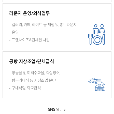
라운지 운영/외식업무
-
갤러리, 카페, 라이트 등
체험 및 홍보라운지
운영
-
프랜차이즈&컨세션 사업
공항 지상조업/단체급식
-
항공물류, 여객수화물, 객실청소,
항공기내식 등 지상조업 분야
-
구내식당, 학교급식
SNS
Share