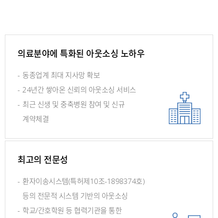
의료분야에 특화된 아웃소싱 노하우
-
동종업계 최대 지사망 확보
-
24년간 쌓아온 신뢰의 아웃소싱 서비스
-
최근 신생 및 중축병원 참여 및 신규
계약체결
최고의 전문성
-
환자이송시스템(특허제10조-1898374호)
등의
전문적 시스템 기반의 아웃소싱
-
학교/간호학원 등 협력기관을 통한