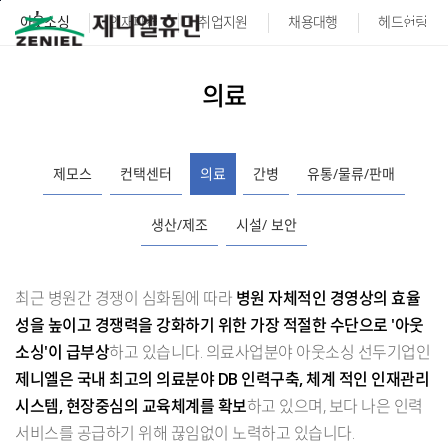
본문바로가기
아웃소싱
인재파견
취업지원
채용대행
헤드헌팅
의료
제모스
컨택센터
의료
간병
유통/물류/판매
생산/제조
시설/ 보안
최근 병원간 경쟁이 심화됨에 따라
병원 자체적인 경영상의 효율
성을 높이고 경쟁력을 강화하기 위한 가장 적절한 수단으로 '아웃
소싱'이 급부상
하고 있습니다. 의료사업분야 아웃소싱 선두기업인
제니엘은 국내 최고의 의료분야 DB 인력구축, 체계 적인 인재관리
시스템, 현장중심의 교육체계를 확보
하고 있으며, 보다 나은 인력
서비스를 공급하기 위해 끊임없이 노력하고 있습니다.