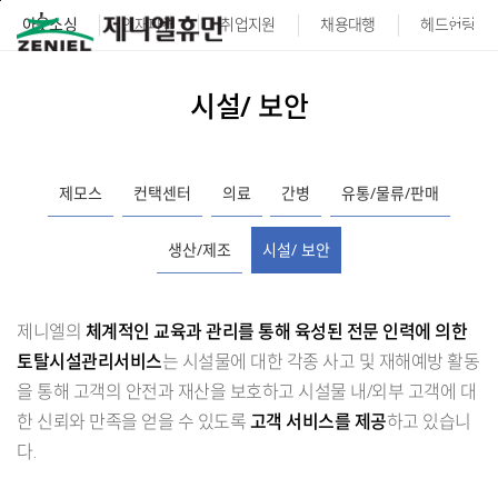
본문바로가기
아웃소싱
인재파견
취업지원
채용대행
헤드헌팅
시설/ 보안
제모스
컨택센터
의료
간병
유통/물류/판매
생산/제조
시설/ 보안
제니엘의
체계적인 교육과 관리를 통해 육성된 전문 인력에 의한
토탈시설관리서비스
는 시설물에 대한 각종 사고 및 재해예방 활동
을 통해 고객의 안전과 재산을 보호하고 시설물 내/외부 고객에 대
한 신뢰와 만족을 얻을 수 있도록
고객 서비스를 제공
하고 있습니
다.