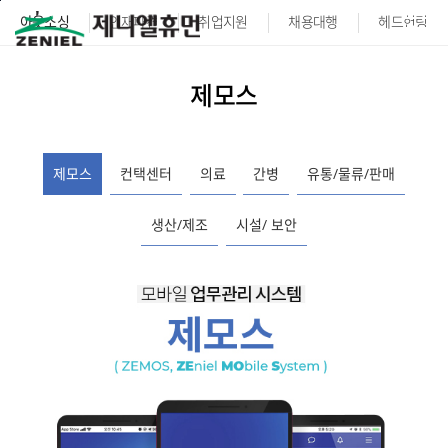
본문바로가기
아웃소싱
인재파견
취업지원
채용대행
헤드헌팅
제모스
제모스
컨택센터
의료
간병
유통/물류/판매
생산/제조
시설/ 보안