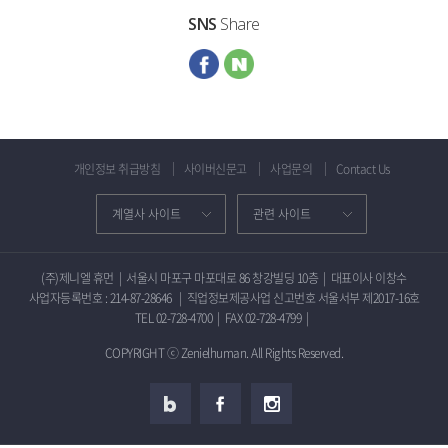
SNS
Share
개인정보 취급방침
사이버신문고
사업문의
Contact Us
(주)제니엘 휴먼
|
서울시 마포구 마포대로 86 창강빌딩 10층
|
대표이사 이창수
사업자등록번호 : 214-87-28646
|
직업정보제공사업 신고번호 서울서부 제2017-16호
TEL 02-728-4700
|
FAX 02-728-4799
|
COPYRIGHT ⓒ Zenielhuman. All Rights Reserved.