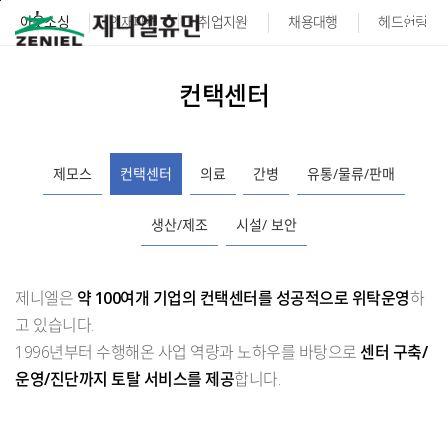
본문바로가기
아웃소싱
인재파견
취업지원
채용대행
헤드헌팅
컨택센터
제모스
컨택센터
의료
간병
유통/물류/판매
생산/제조
시설/ 보안
제니엘은
약 100여개 기업의 컨택센터를 성공적으로 위탁운영
하
고 있습니다.
1996년부터 수행해온 사업 역량과 노하우를 바탕으로
센터 구축/
운영/진단까지 토탈 서비스를 제공
합니다.