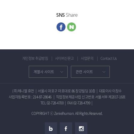
SNS
Share
개인정보 취급방침
사이버신문고
사업문의
Contact Us
(주)제니엘 휴먼
|
서울시 마포구 마포대로 86 창강빌딩 10층
|
대표이사 이창수
사업자등록번호 : 214-87-28646
|
직업정보제공사업 신고번호 서울서부 제2017-16호
TEL 02-728-4700
|
FAX 02-728-4799
|
COPYRIGHT ⓒ Zenielhuman. All Rights Reserved.