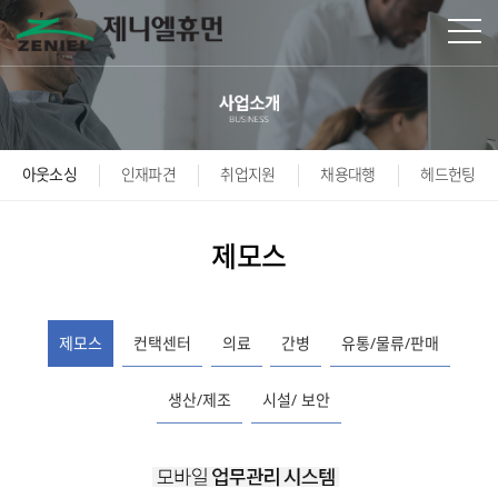
본문바로가기
아웃소싱
인재파견
취업지원
채용대행
헤드헌팅
제모스
제모스
컨택센터
의료
간병
유통/물류/판매
생산/제조
시설/ 보안