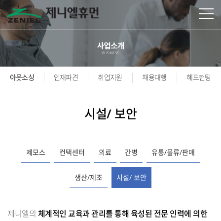
본문바로가기
아웃소싱
인재파견
취업지원
채용대행
헤드헌팅
시설/ 보안
제모스
컨택센터
의료
간병
유통/물류/판매
생산/제조
시설/ 보안
제니엘의
체계적인 교육과 관리를 통해 육성된 전문 인력에 의한