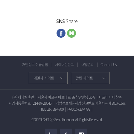
SNS
Share
개인정보 취급방침
사이버신문고
사업문의
Contact Us
(주)제니엘 휴먼
|
서울시 마포구 마포대로 86 창강빌딩 10층
|
대표이사 이창수
사업자등록번호 : 214-87-28646
|
직업정보제공사업 신고번호 서울서부 제2017-16호
TEL 02-728-4700
|
FAX 02-728-4799
|
COPYRIGHT ⓒ Zenielhuman. All Rights Reserved.