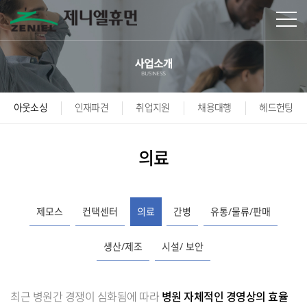
본문바로가기
아웃소싱
인재파견
취업지원
채용대행
헤드헌팅
의료
제모스
컨택센터
의료
간병
유통/물류/판매
생산/제조
시설/ 보안
최근 병원간 경쟁이 심화됨에 따라
병원 자체적인 경영상의 효율