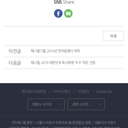
SNS
Share
목록
이전글
제니엘그룹, 2019년 한마음행사 개최
다음글
제니엘, 2019 대한민국 독서경영 `우수 직장` 선정
개인정보 취급방침
사이버신문고
사업문의
Contact Us
(주)제니엘 휴먼
|
서울시 마포구 마포대로 86 창강빌딩 10층
|
대표이사 이창수